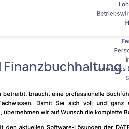
Loh
0509"></div>
Betriebswir
H
datev-mymarketing.de/onlineMedia/code.js?ids=60509"></sc
Fe
Pers
I
d Finanzbuchhaltung
Lernvideos 
S
betreibt, braucht eine professionelle Buchfüh
Fachwissen. Damit Sie sich voll und ganz
, übernehmen wir auf Wunsch die komplette Buc
it den aktuellen Software-Lösungen der DATEV