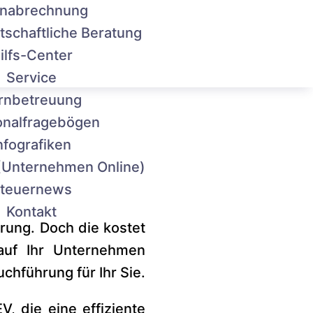
nabrechnung
tschaftliche Beratung
ilfs-Center
ript>
Service
rnbetreuung
onalfragebögen
nfografiken
(Unternehmen Online)
teuernews
Kontakt
rung. Doch die kostet
 auf Ihr Unternehmen
hführung für Ihr Sie.
, die eine effiziente