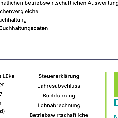
onatlichen betriebswirtschaftlichen Auswertu
nchenvergleiche
uchhaltung
 Buchhaltungsdaten
s Lüke
Steuererklärung
er
Jahresabschluss
7
Buchführung
n
Lohnabrechnung
d)
Betriebswirtschaftliche