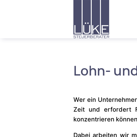
Menü
Inhalt
Fussbereich
<div id="mym-insert-here-6
<script src="https://www.
Lohn- un
Wer ein Unternehmen 
Zeit und erfordert 
konzentrieren können
Dabei arbeiten wir m