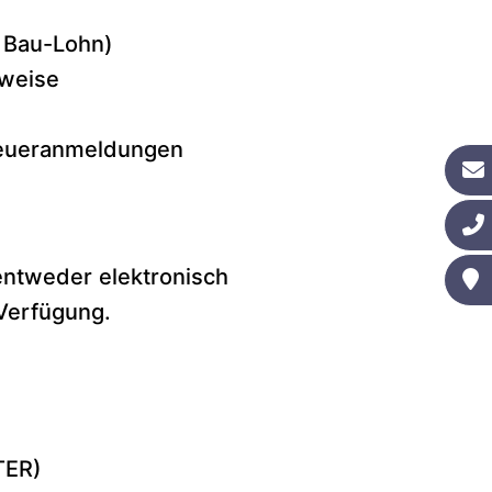
h Bau-Lohn)
hweise
teueranmeldungen
ntweder elektronisch
Verfügung.
TER)